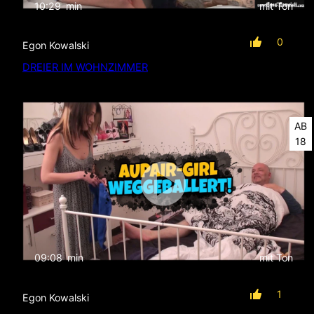
10:29
min
mit Ton
0
Egon Kowalski
DREIER IM WOHNZIMMER
AB
18
09:08
min
mit Ton
1
Egon Kowalski