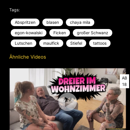
Tags:
Abspritzen
blasen
chaya mila
egon-kowalski
Ficken
großer Schwanz
Lutschen
maulfick
Stiefel
tattoos
Ähnliche Videos
AB
18