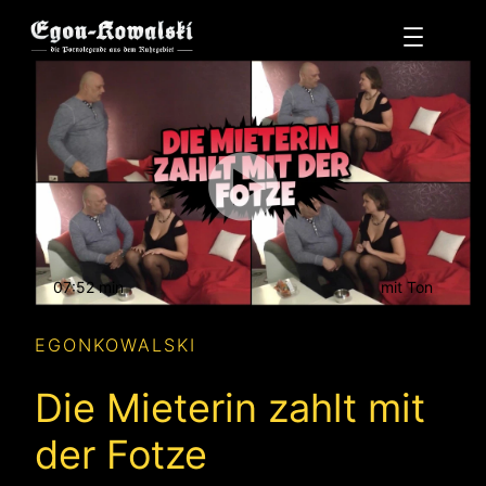
Zum
Inhalt
springen
07:52 min
mit Ton
EGONKOWALSKI
Die Mieterin zahlt mit
der Fotze