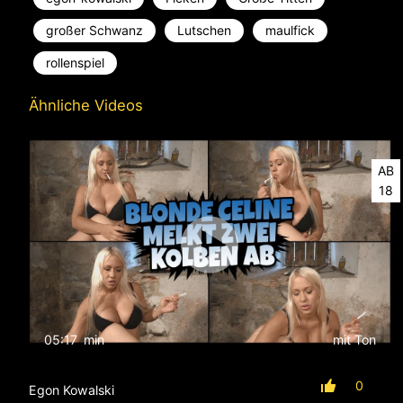
großer Schwanz
Lutschen
maulfick
rollenspiel
Ähnliche Videos
AB
18
05:17
min
mit Ton
0
Egon Kowalski