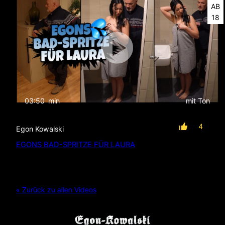
AB
18
03:50
min
mit Ton
4
Egon Kowalski
EGONS BAD-SPRITZE FÜR LAURA
« Zurück zu allen Videos