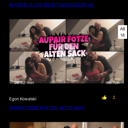
BLONDE CELINE MELKT ZWEI KOLBEN AB
AB
18
06:52
min
mit Ton
2
Egon Kowalski
AUPAIR FOTZE FÜR DEN ALTEN SACK