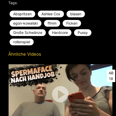
Tags:
Abspritzen
Ashlee Cox
blasen
egon-kowalski
ffmm
Ficken
Große Schwänze
Hardcore
Pussy
rollenspiel
Ähnliche Videos
AB
18