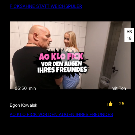
FICKSAHNE STATT WEICHSPÜLER
AB
18
05:50
min
mit Ton
25
Egon Kowalski
AO KLO FICK VOR DEN AUGEN IHRES FREUNDES