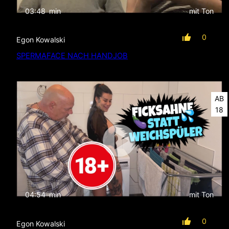
03:48
min
mit Ton
0
Egon Kowalski
SPERMAFACE NACH HANDJOB
AB
18
04:54
min
mit Ton
0
Egon Kowalski